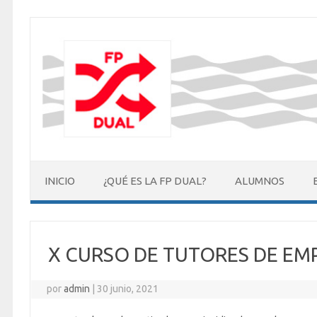
Saltar
al
contenido
INICIO
¿QUÉ ES LA FP DUAL?
ALUMNOS
X CURSO DE TUTORES DE EM
por
admin
|
30 junio, 2021