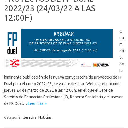
2022/23 (24/03/22 A LAS
12:00H)
C
on
m
oti
vo
de
la
inminente publicación de la nueva convocatoria de proyectos de FP
Dual para el curso 2022-23, se va a realizar un Webinar el próximo
jueves 24 de marzo de 2022 a las 12:00h, en el que el Jefe de
Servicio de Formación Profesional, D, Roberto Santolaria y el asesor
de FP Dual…
Leer más »
Categoría:
derecha
Noticias