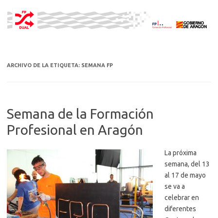
Saltar
al
contenido
ARCHIVO DE LA ETIQUETA:
SEMANA FP
Semana de la Formación
Profesional en Aragón
La próxima
semana, del 13
al 17 de mayo
se va a
celebrar en
diferentes