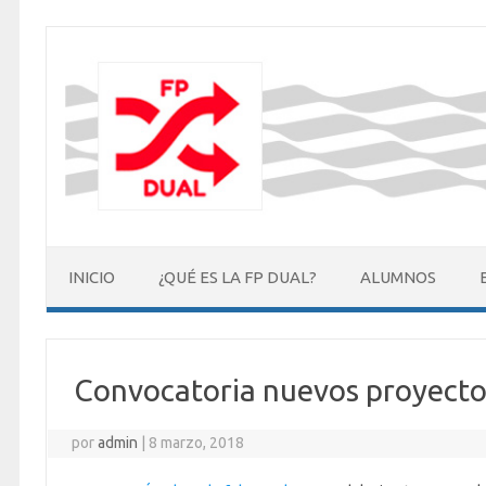
Saltar
al
contenido
INICIO
¿QUÉ ES LA FP DUAL?
ALUMNOS
Convocatoria nuevos proyecto
por
admin
|
8 marzo, 2018